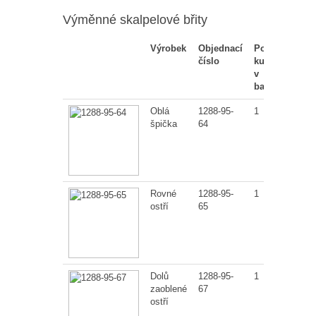
Výměnné skalpelové břity
Výrobek
Objednací
Počet
číslo
kusů
v
balení
Oblá
1288-95-
1
špička
64
Rovné
1288-95-
1
ostří
65
Dolů
1288-95-
1
zaoblené
67
ostří