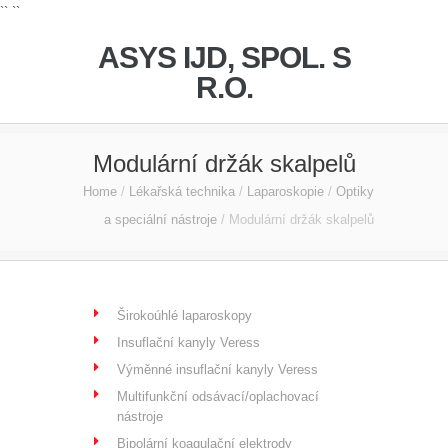
`` ``
ASYS IJD, SPOL. S
R.O.
Modulární držák skalpelů
Home
/
Lékařská technika
/
Laparoskopie
/
Optiky
a speciální nástroje
/
Modulární držák skalpelů
Širokoúhlé laparoskopy
Insuflační kanyly Veress
Výměnné insuflační kanyly Veress
Multifunkční odsávací/oplachovací
nástroje
Bipolární koagulační elektrody