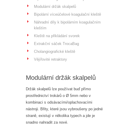
Modulární držák skalpelů
Bipolární víceúčelové koagulační kleště
Náhradní díly k bipolárním koagulačním
kleštím
Kleště na přikládání svorek
Extrakční sáček TrocaBag
Cholangiografické kleště
Vějířovité retraktory
Modulární držák skalpelů
Držák skalpelů lze používat buď přímo
prostřednictví trokárů o Ø 5mm nebo v
kombinaci s odsávacími/oplachovacími
nástroji. Břity, které jsou vybroušeny po jedné
straně, existují v několika typech a jde je
snadno nahradit za nové.