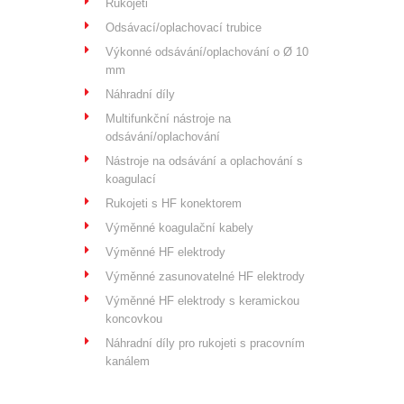
Rukojeti
Odsávací/oplachovací trubice
Výkonné odsávání/oplachování o Ø 10
mm
Náhradní díly
Multifunkční nástroje na
odsávání/oplachování
Nástroje na odsávání a oplachování s
koagulací
Rukojeti s HF konektorem
Výměnné koagulační kabely
Výměnné HF elektrody
Výměnné zasunovatelné HF elektrody
Výměnné HF elektrody s keramickou
koncovkou
Náhradní díly pro rukojeti s pracovním
kanálem