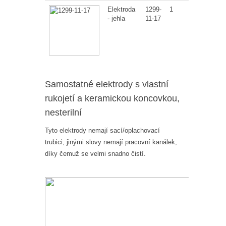
Elektroda
1299-
1
- jehla
11-17
Samostatné elektrody s vlastní
rukojetí a keramickou koncovkou,
nesterilní
Tyto elektrody nemají sací/oplachovací
trubici, jinými slovy nemají pracovní kanálek,
díky čemuž se velmi snadno čistí.