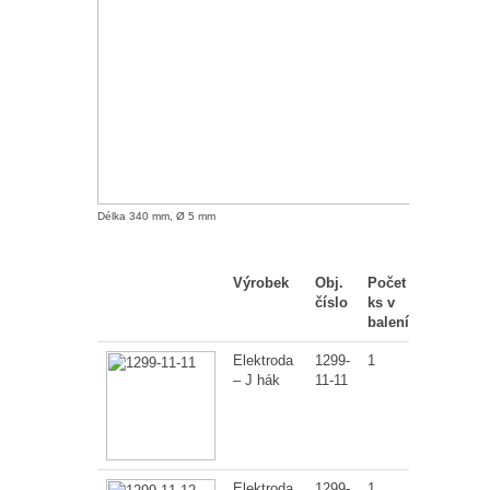
Délka 340 mm, Ø 5 mm
Výrobek
Obj.
Počet
číslo
ks v
balení
Elektroda
1299-
1
– J hák
11-11
Elektroda
1299-
1