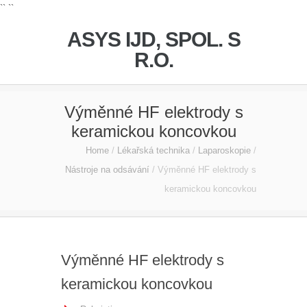
`` ``
ASYS IJD, SPOL. S
R.O.
Výměnné HF elektrody s
keramickou koncovkou
Home
/
Lékařská technika
/
Laparoskopie
/
Nástroje na odsávání
/
Výměnné HF elektrody s
keramickou koncovkou
Výměnné HF elektrody s
keramickou koncovkou