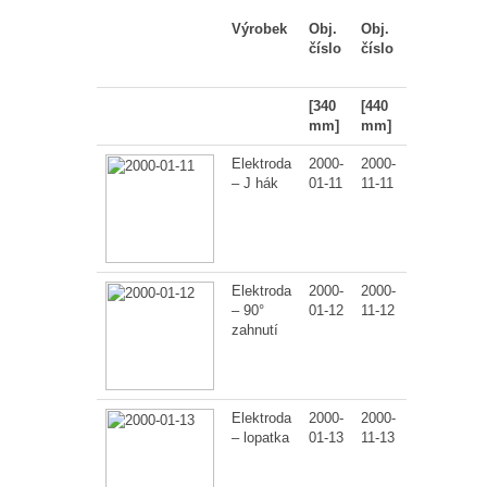
Výrobek
Obj.
Obj.
Počet
číslo
číslo
ks v
balení
[340
[440
mm]
mm]
Elektroda
2000-
2000-
1
– J hák
01-11
11-11
Elektroda
2000-
2000-
1
– 90°
01-12
11-12
zahnutí
Elektroda
2000-
2000-
1
– lopatka
01-13
11-13