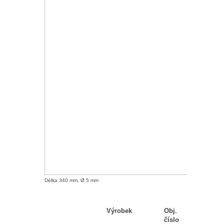
Délka 340 mm, Ø 5 mm
Výrobek
Obj.
Počet
číslo
ks v