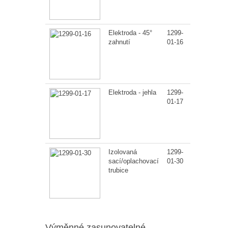
Elektroda - 45°
1299-
1
zahnutí
01-16
Elektroda - jehla
1299-
1
01-17
Izolovaná
1299-
1
sací/oplachovací
01-30
trubice
Výměnné zasunovatelné