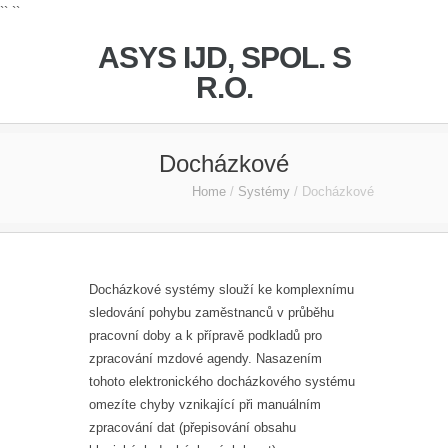
`` ``
ASYS IJD, SPOL. S
R.O.
Docházkové
Home
/
Systémy
/
Docházkové
Docházkové systémy slouží ke komplexnímu
sledování pohybu zaměstnanců v průběhu
pracovní doby a k přípravě podkladů pro
zpracování mzdové agendy. Nasazením
tohoto elektronického docházkového systému
omezíte chyby vznikající při manuálním
zpracování dat (přepisování obsahu